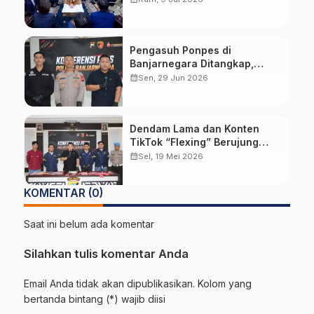
Pengasuh Ponpes di
Banjarnegara Ditangkap,
Diduga Cabuli Empat
calendar_month
Sen, 29 Jun 2026
Santriwati
Dendam Lama dan Konten
TikTok “Flexing” Berujung
Pembakaran Mobil Istri Kades
calendar_month
Sel, 19 Mei 2026
Hoho Alkaf
KOMENTAR (0)
Saat ini belum ada komentar
Silahkan tulis komentar Anda
Email Anda tidak akan dipublikasikan. Kolom yang
bertanda bintang (*) wajib diisi