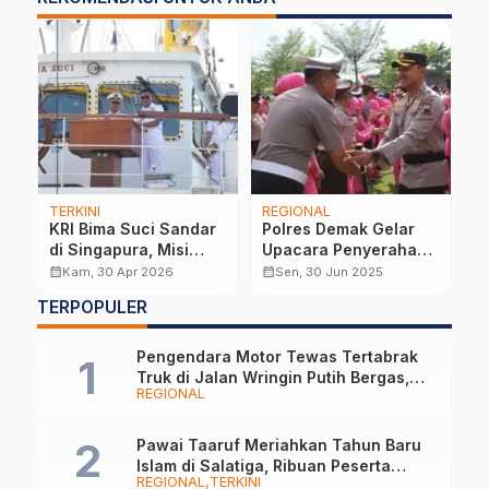
TERKINI
REGIONAL
R
an
KRI Bima Suci Sandar
Polres Demak Gelar
S
t
di Singapura, Misi
Upacara Penyerahan
D
Diplomasi Maritim
Jabatan dan Kenaikan
D
calendar_month
calendar_month
calendar_month
Kam, 30 Apr 2026
Sen, 30 Jun 2025
Indonesia Berlanjut
Pangkat 84 Personel
T
TERPOPULER
ga
d
Pengendara Motor Tewas Tertabrak
Truk di Jalan Wringin Putih Bergas,
REGIONAL
Begini Kronologinya
Pawai Taaruf Meriahkan Tahun Baru
Islam di Salatiga, Ribuan Peserta
REGIONAL
TERKINI
Tampilkan Nuansa Religi dan Budaya