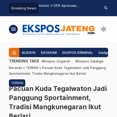
5, Satlantas
Komisi V DPR Apresiasi
Penjual Kembang di Sal
search
Breaking News
aungkan
Pembangunan Exit Tol Pattimura
Jelang Malam Satu Su
-Bullying di
Salatiga, Diyakini Dongkrak
Ekonomi Warga
menu
light_mode
home
BUDAYA
EKONOMI
EKSPOS KRIMINAL
Gadgets
TRENDING TAGS
#Ekspos Ungaran
#Ekspos Salatiga
#Eks
Beranda
»
TERKINI
»
Pacuan Kuda Tegalwaton Jadi Panggung
Sportainment, Tradisi Mangkunegaran Ikut Berlari
TERKINI
Pacuan Kuda Tegalwaton Jadi
Panggung Sportainment,
Tradisi Mangkunegaran Ikut
Berlari