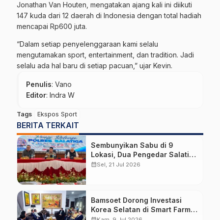
Jonathan Van Houten, mengatakan ajang kali ini diikuti
147 kuda dari 12 daerah di Indonesia dengan total hadiah
mencapai Rp600 juta.
“Dalam setiap penyelenggaraan kami selalu
mengutamakan sport, entertainment, dan tradition. Jadi
selalu ada hal baru di setiap pacuan,” ujar Kevin.
Penulis
: Vano
Editor
: Indra W
Tags
Ekspos Sport
BERITA TERKAIT
Sembunyikan Sabu di 9
Lokasi, Dua Pengedar Salatiga
Diciduk dengan Barang Bukti
calendar_month
Sel, 21 Jul 2026
Hampir 6 Kg Ganja
Bamsoet Dorong Investasi
Korea Selatan di Smart Farm,
Kosmetik, dan Otomotif
calendar_month
Kam, 9 Jul 2026