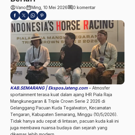
account_circle
calendar_month
comment
Vano
Ming, 10 Mei 2026
0 komentar
KAB.SEMARANG | EksposJateng.com
– Atmosfer
sportainment terasa kuat dalam ajang IHR Piala Raja
Mangkunegaran & Triple Crown Serie 2 2026 di
Gelanggang Pacuan Kuda Tegalwaton, Kecamatan
Tengaran, Kabupaten Semarang, Minggu (10/5/2026).
Tidak hanya adu cepat di lintasan, pacuan kuda kali ini
juga membawa nuansa budaya dan sejarah yang
dikemas lebih modern.