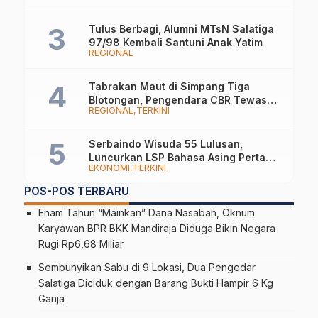
Lokal
Tulus Berbagi, Alumni MTsN Salatiga
97/98 Kembali Santuni Anak Yatim
REGIONAL
Tabrakan Maut di Simpang Tiga
Blotongan, Pengendara CBR Tewas
REGIONAL
TERKINI
Usai Dilarikan ke RS
Serbaindo Wisuda 55 Lulusan,
Luncurkan LSP Bahasa Asing Pertama
EKONOMI
TERKINI
di Indonesia
POS-POS TERBARU
Enam Tahun “Mainkan” Dana Nasabah, Oknum
Karyawan BPR BKK Mandiraja Diduga Bikin Negara
Rugi Rp6,68 Miliar
Sembunyikan Sabu di 9 Lokasi, Dua Pengedar
Salatiga Diciduk dengan Barang Bukti Hampir 6 Kg
Ganja