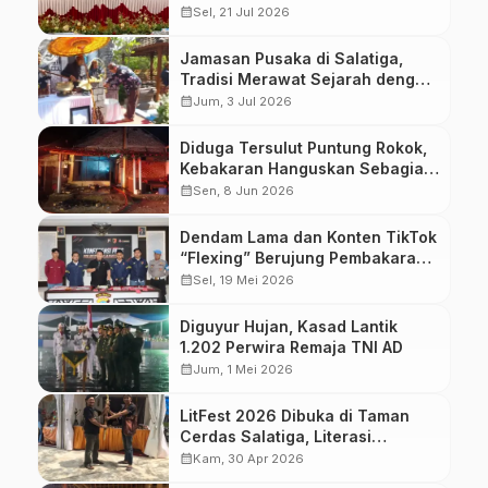
dengan Barang Bukti Hampir 6 Kg
calendar_month
Sel, 21 Jul 2026
Ganja
Jamasan Pusaka di Salatiga,
Tradisi Merawat Sejarah dengan
Air dari Tujuh Mata Air
calendar_month
Jum, 3 Jul 2026
Diduga Tersulut Puntung Rokok,
Kebakaran Hanguskan Sebagian
Rumah Warga Kalangan Pabelan
calendar_month
Sen, 8 Jun 2026
Dendam Lama dan Konten TikTok
“Flexing” Berujung Pembakaran
Mobil Istri Kades Hoho Alkaf
calendar_month
Sel, 19 Mei 2026
Diguyur Hujan, Kasad Lantik
1.202 Perwira Remaja TNI AD
calendar_month
Jum, 1 Mei 2026
LitFest 2026 Dibuka di Taman
Cerdas Salatiga, Literasi
Dirayakan, Tantangan Minat
calendar_month
Kam, 30 Apr 2026
Baca Mengintai