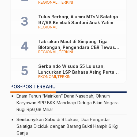
REGIONAL
TERKINI
Tampilkan Nuansa Religi dan Budaya
Lokal
Tulus Berbagi, Alumni MTsN Salatiga
97/98 Kembali Santuni Anak Yatim
REGIONAL
Tabrakan Maut di Simpang Tiga
Blotongan, Pengendara CBR Tewas
REGIONAL
TERKINI
Usai Dilarikan ke RS
Serbaindo Wisuda 55 Lulusan,
Luncurkan LSP Bahasa Asing Pertama
EKONOMI
TERKINI
di Indonesia
POS-POS TERBARU
Enam Tahun “Mainkan” Dana Nasabah, Oknum
Karyawan BPR BKK Mandiraja Diduga Bikin Negara
Rugi Rp6,68 Miliar
Sembunyikan Sabu di 9 Lokasi, Dua Pengedar
Salatiga Diciduk dengan Barang Bukti Hampir 6 Kg
Ganja