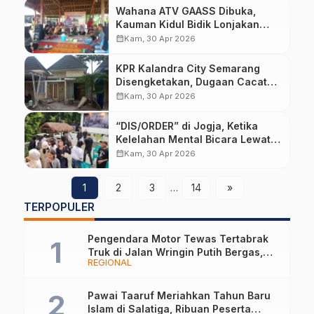
Wahana ATV GAASS Dibuka,
Kauman Kidul Bidik Lonjakan
Wisata namun Hadapi Ujian
calendar_month
Kam, 30 Apr 2026
Pengelolaan
KPR Kalandra City Semarang
Disengketakan, Dugaan Cacat
Jaminan Seret Bank BUMN,
calendar_month
Kam, 30 Apr 2026
Aparat Diminta Tak Tutup Mata
“DIS/ORDER” di Jogja, Ketika
Kelelahan Mental Bicara Lewat
Karya Seni
calendar_month
Kam, 30 Apr 2026
1
2
3
…
14
»
TERPOPULER
Pengendara Motor Tewas Tertabrak
Truk di Jalan Wringin Putih Bergas,
REGIONAL
Begini Kronologinya
Pawai Taaruf Meriahkan Tahun Baru
Islam di Salatiga, Ribuan Peserta