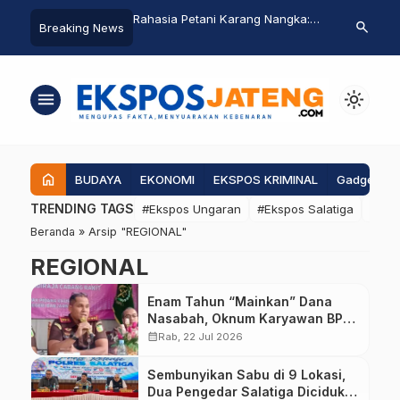
5 Tahun Kasus Korupsi
Rahasia Petani Karang Nangka:
Ratusan Dus
search
Breaking News
 Diciduk Saat Makan di
Sawah Subur, Panen Lebih
Diangkut Pak
kan Jambu
Banyak
Pemkab Pati
menu
light_mode
home
BUDAYA
EKONOMI
EKSPOS KRIMINAL
Gadgets
TRENDING TAGS
#Ekspos Ungaran
#Ekspos Salatiga
#Eks
Beranda
»
Arsip "REGIONAL"
REGIONAL
Enam Tahun “Mainkan” Dana
Nasabah, Oknum Karyawan BPR
BKK Mandiraja Diduga Bikin
calendar_month
Rab, 22 Jul 2026
Negara Rugi Rp6,68 Miliar
Sembunyikan Sabu di 9 Lokasi,
Dua Pengedar Salatiga Diciduk