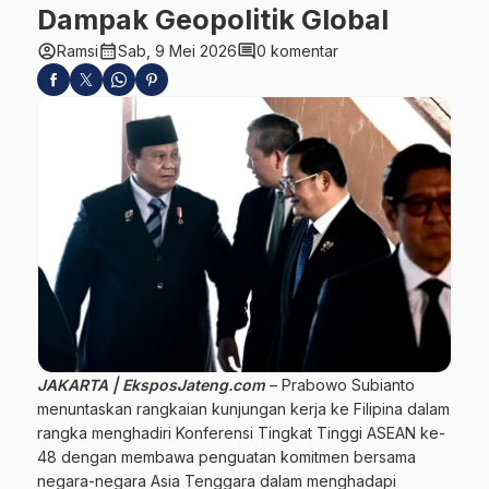
Dampak Geopolitik Global
account_circle
calendar_month
comment
Ramsi
Sab, 9 Mei 2026
0 komentar
JAKARTA | EksposJateng.com
– Prabowo Subianto
menuntaskan rangkaian kunjungan kerja ke Filipina dalam
rangka menghadiri Konferensi Tingkat Tinggi ASEAN ke-
48 dengan membawa penguatan komitmen bersama
negara-negara Asia Tenggara dalam menghadapi