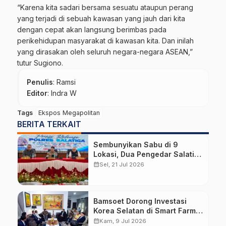
“Karena kita sadari bersama sesuatu ataupun perang
yang terjadi di sebuah kawasan yang jauh dari kita
dengan cepat akan langsung berimbas pada
perikehidupan masyarakat di kawasan kita. Dan inilah
yang dirasakan oleh seluruh negara-negara ASEAN,”
tutur Sugiono.
Penulis
: Ramsi
Editor
: Indra W
Tags
Ekspos Megapolitan
BERITA TERKAIT
Sembunyikan Sabu di 9
Lokasi, Dua Pengedar Salatiga
Diciduk dengan Barang Bukti
calendar_month
Sel, 21 Jul 2026
Hampir 6 Kg Ganja
Bamsoet Dorong Investasi
Korea Selatan di Smart Farm,
Kosmetik, dan Otomotif
calendar_month
Kam, 9 Jul 2026