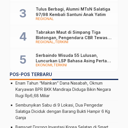
Lokal
Tulus Berbagi, Alumni MTsN Salatiga
97/98 Kembali Santuni Anak Yatim
REGIONAL
Tabrakan Maut di Simpang Tiga
Blotongan, Pengendara CBR Tewas
REGIONAL
TERKINI
Usai Dilarikan ke RS
Serbaindo Wisuda 55 Lulusan,
Luncurkan LSP Bahasa Asing Pertama
EKONOMI
TERKINI
di Indonesia
POS-POS TERBARU
Enam Tahun “Mainkan” Dana Nasabah, Oknum
Karyawan BPR BKK Mandiraja Diduga Bikin Negara
Rugi Rp6,68 Miliar
Sembunyikan Sabu di 9 Lokasi, Dua Pengedar
Salatiga Diciduk dengan Barang Bukti Hampir 6 Kg
Ganja
Bamsoet Dorong Investasi Korea Selatan di Smart