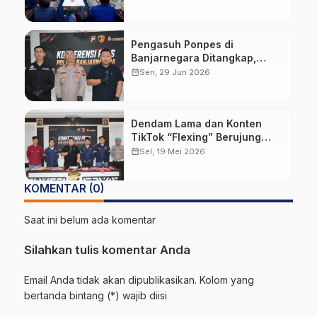
Pengasuh Ponpes di
Banjarnegara Ditangkap,
Diduga Cabuli Empat
calendar_month
Sen, 29 Jun 2026
Santriwati
Dendam Lama dan Konten
TikTok “Flexing” Berujung
Pembakaran Mobil Istri Kades
calendar_month
Sel, 19 Mei 2026
Hoho Alkaf
KOMENTAR (0)
Saat ini belum ada komentar
Silahkan tulis komentar Anda
Email Anda tidak akan dipublikasikan. Kolom yang
bertanda bintang (*) wajib diisi