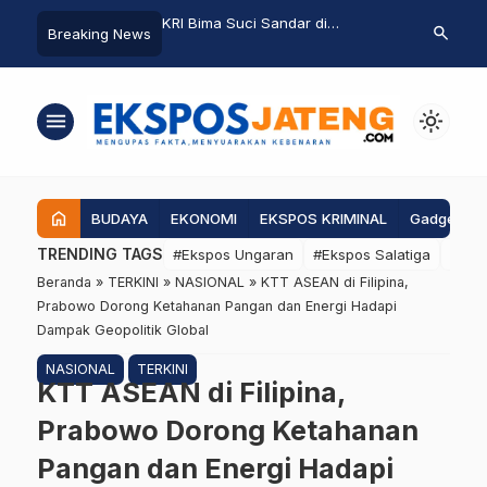
lus Tertibkan Kabel FO
KRI Bima Suci Sandar di
HPN 2026, F
search
Breaking News
i Boja
Singapura, Misi Diplomasi Maritim
Baru bagi W
Indonesia Berlanjut
Semarang
menu
light_mode
home
BUDAYA
EKONOMI
EKSPOS KRIMINAL
Gadgets
TRENDING TAGS
#Ekspos Ungaran
#Ekspos Salatiga
#Eks
Beranda
»
TERKINI
»
NASIONAL
»
KTT ASEAN di Filipina,
Prabowo Dorong Ketahanan Pangan dan Energi Hadapi
Dampak Geopolitik Global
NASIONAL
TERKINI
KTT ASEAN di Filipina,
Prabowo Dorong Ketahanan
Pangan dan Energi Hadapi