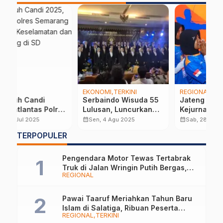
EKONOMI
TERKINI
REGIONAL
TERKINI
R
Serbaindo Wisuda 55
Jateng Tuan Rumah
B
es
Lulusan, Luncurkan
Kejurnas Panahan
K
LSP Bahasa Asing
Junior Terbesar,
3
calendar_month
calendar_month
calendar_month
Sen, 4 Agu 2025
Sab, 28 Jun 2025
i-
Pertama di Indonesia
Diikuti 876 Atlet dari
V
…
TERPOPULER
28 Provinsi
Pengendara Motor Tewas Tertabrak
Truk di Jalan Wringin Putih Bergas,
REGIONAL
Begini Kronologinya
Pawai Taaruf Meriahkan Tahun Baru
Islam di Salatiga, Ribuan Peserta
REGIONAL
TERKINI
Tampilkan Nuansa Religi dan Budaya