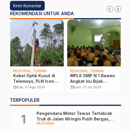
REKOMENDASI UNTUK ANDA
REGIONAL
TERKINI
REGIONAL
TERKINI
R
Kabel Optik Kusut di
MPLS SMP N 1 Bawen
M
i
Telemoyo, PLN Icon
Angkat Isu Bijak
K
Plus Bergerak Cegah
Bermedsos: “Media
S
calendar_month
calendar_month
calendar_month
Rab, 27 Agu 2025
Kam, 17 Jul 2025
Gangguan Jaringan
Sosial Kini Jadi Orang
I
Tua Pertama Anak”
TERPOPULER
 6
Pengendara Motor Tewas Tertabrak
Truk di Jalan Wringin Putih Bergas,
REGIONAL
Begini Kronologinya