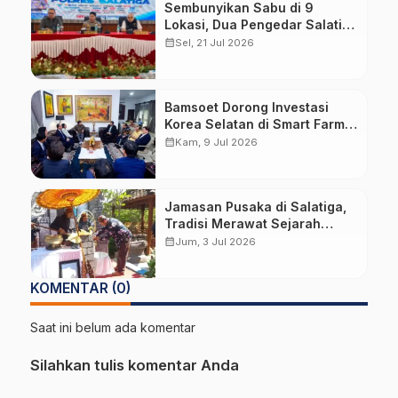
Sembunyikan Sabu di 9
Lokasi, Dua Pengedar Salatiga
Diciduk dengan Barang Bukti
calendar_month
Sel, 21 Jul 2026
Hampir 6 Kg Ganja
Bamsoet Dorong Investasi
Korea Selatan di Smart Farm,
Kosmetik, dan Otomotif
calendar_month
Kam, 9 Jul 2026
Jamasan Pusaka di Salatiga,
Tradisi Merawat Sejarah
dengan Air dari Tujuh Mata Air
calendar_month
Jum, 3 Jul 2026
KOMENTAR (0)
Saat ini belum ada komentar
Silahkan tulis komentar Anda