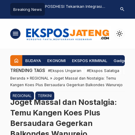
Tekankan Integrasi
Penambangan Diduga Ilegal di
Gubernur Ja
search
Breaking News
 Bahasa Asing untuk
Warak Resmi Dihentikan, Pemkot
Bahas Penan
Daya Saing Lulusan
Salatiga Tegaskan Penegakan
Pantura, Mi
Perda Tata Ruang
Giant Sea Wa
menu
light_mode
home
BUDAYA
EKONOMI
EKSPOS KRIMINAL
Gadgets
TRENDING TAGS
#Ekspos Ungaran
#Ekspos Salatiga
#Eks
Beranda
»
REGIONAL
»
Joget Massal dan Nostalgia: Temu
Kangen Koes Plus Bersaudara Gegerkan Balkondes Wanurejo
REGIONAL
TERKINI
Joget Massal dan Nostalgia:
Temu Kangen Koes Plus
Bersaudara Gegerkan
Balkondes Wanurejo