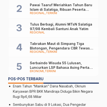
Pawai Taaruf Meriahkan Tahun Baru
Islam di Salatiga, Ribuan Peserta
REGIONAL
TERKINI
Tampilkan Nuansa Religi dan Budaya
Lokal
Tulus Berbagi, Alumni MTsN Salatiga
97/98 Kembali Santuni Anak Yatim
REGIONAL
Tabrakan Maut di Simpang Tiga
Blotongan, Pengendara CBR Tewas
REGIONAL
TERKINI
Usai Dilarikan ke RS
Serbaindo Wisuda 55 Lulusan,
Luncurkan LSP Bahasa Asing Pertama
EKONOMI
TERKINI
di Indonesia
POS-POS TERBARU
Enam Tahun “Mainkan” Dana Nasabah, Oknum
Karyawan BPR BKK Mandiraja Diduga Bikin Negara
Rugi Rp6,68 Miliar
Sembunyikan Sabu di 9 Lokasi, Dua Pengedar