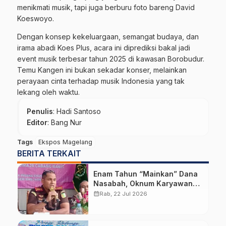
menikmati musik, tapi juga berburu foto bareng David
Koeswoyo.
Dengan konsep kekeluargaan, semangat budaya, dan
irama abadi Koes Plus, acara ini diprediksi bakal jadi
event musik terbesar tahun 2025 di kawasan Borobudur.
Temu Kangen ini bukan sekadar konser, melainkan
perayaan cinta terhadap musik Indonesia yang tak
lekang oleh waktu.
Penulis
: Hadi Santoso
Editor
: Bang Nur
Tags
Ekspos Magelang
BERITA TERKAIT
Enam Tahun “Mainkan” Dana
Nasabah, Oknum Karyawan
BPR BKK Mandiraja Diduga
calendar_month
Rab, 22 Jul 2026
Bikin Negara Rugi Rp6,68
Miliar