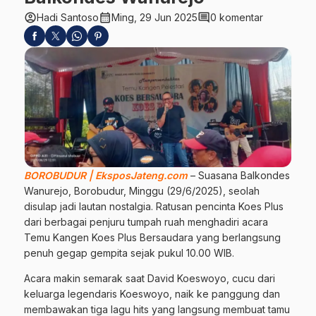
account_circle
calendar_month
comment
Hadi Santoso
Ming, 29 Jun 2025
0 komentar
BOROBUDUR | EksposJateng.com
– Suasana Balkondes
Wanurejo, Borobudur, Minggu (29/6/2025), seolah
disulap jadi lautan nostalgia. Ratusan pencinta Koes Plus
dari berbagai penjuru tumpah ruah menghadiri acara
Temu Kangen Koes Plus Bersaudara yang berlangsung
penuh gegap gempita sejak pukul 10.00 WIB.
Acara makin semarak saat David Koeswoyo, cucu dari
keluarga legendaris Koeswoyo, naik ke panggung dan
membawakan tiga lagu hits yang langsung membuat tamu