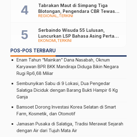
Tabrakan Maut di Simpang Tiga
Blotongan, Pengendara CBR Tewas
REGIONAL
TERKINI
Usai Dilarikan ke RS
Serbaindo Wisuda 55 Lulusan,
Luncurkan LSP Bahasa Asing Pertama
EKONOMI
TERKINI
di Indonesia
POS-POS TERBARU
Enam Tahun “Mainkan” Dana Nasabah, Oknum
Karyawan BPR BKK Mandiraja Diduga Bikin Negara
Rugi Rp6,68 Miliar
Sembunyikan Sabu di 9 Lokasi, Dua Pengedar
Salatiga Diciduk dengan Barang Bukti Hampir 6 Kg
Ganja
Bamsoet Dorong Investasi Korea Selatan di Smart
Farm, Kosmetik, dan Otomotif
Jamasan Pusaka di Salatiga, Tradisi Merawat Sejarah
dengan Air dari Tujuh Mata Air