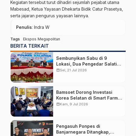
Kegiatan tersebut turut dihadiri sejumlah pejabat utama
Mabesad, Ketua Yayasan Dhekarta Bidik Catur Prasetya,
serta jajaran pengurus yayasan lainnya.
Penulis
: Indra W
Tags
Ekspos Megapolitan
BERITA TERKAIT
Sembunyikan Sabu di 9
Lokasi, Dua Pengedar Salatiga
Diciduk dengan Barang Bukti
calendar_month
Sel, 21 Jul 2026
Hampir 6 Kg Ganja
Bamsoet Dorong Investasi
Korea Selatan di Smart Farm,
Kosmetik, dan Otomotif
calendar_month
Kam, 9 Jul 2026
Pengasuh Ponpes di
Banjarnegara Ditangkap,