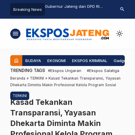
Mimpi, Menjahit Makna:
Gubernur Jateng dan DPD RI
Pria Paruh B
search
Breaking News
cil Lebah Putih di
Bahas Penanganan Rob di
Warung Kela
Payung Indonesia 2025
Pantura, Minta Pembangunan
Begini Krono
Giant Sea Wall Dikawal
menu
light_mode
home
BUDAYA
EKONOMI
EKSPOS KRIMINAL
Gadgets
TRENDING TAGS
#Ekspos Ungaran
#Ekspos Salatiga
#Eks
Beranda
»
TERKINI
»
Kasad Tekankan Transparansi, Yayasan
Dhekarta Diminta Makin Profesional Kelola Program Sosial
TERKINI
Kasad Tekankan
Transparansi, Yayasan
Dhekarta Diminta Makin
Profesional Kelola Program