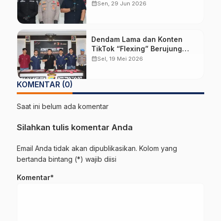
Diduga Cabuli Empat
calendar_month
Sen, 29 Jun 2026
Santriwati
Dendam Lama dan Konten
TikTok “Flexing” Berujung
Pembakaran Mobil Istri Kades
calendar_month
Sel, 19 Mei 2026
Hoho Alkaf
KOMENTAR (0)
Saat ini belum ada komentar
Silahkan tulis komentar Anda
Email Anda tidak akan dipublikasikan. Kolom yang
bertanda bintang (*) wajib diisi
Komentar*