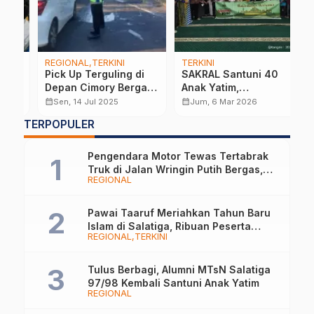
REGIONAL
TERKINI
TERKINI
N
60
Pick Up Terguling di
SAKRAL Santuni 40
K
Depan Cimory Bergas,
Anak Yatim,
P
Sopir Luka Ringan
Momentum Berbagi di
K
calendar_month
calendar_month
calendar_month
Sen, 14 Jul 2025
Jum, 6 Mar 2026
Bulan Ramadan
d
…
TERPOPULER
D
G
Pengendara Motor Tewas Tertabrak
Truk di Jalan Wringin Putih Bergas,
REGIONAL
Begini Kronologinya
Pawai Taaruf Meriahkan Tahun Baru
Islam di Salatiga, Ribuan Peserta
REGIONAL
TERKINI
Tampilkan Nuansa Religi dan Budaya
Lokal
Tulus Berbagi, Alumni MTsN Salatiga
97/98 Kembali Santuni Anak Yatim
REGIONAL