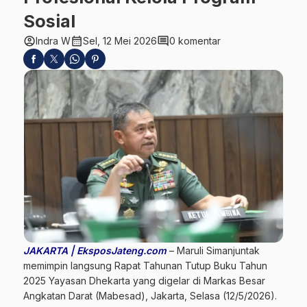
Sosial
account_circle
calendar_month
comment
Indra W
Sel, 12 Mei 2026
0 komentar
JAKARTA | EksposJateng.com
– Maruli Simanjuntak
memimpin langsung Rapat Tahunan Tutup Buku Tahun
2025 Yayasan Dhekarta yang digelar di Markas Besar
Angkatan Darat (Mabesad), Jakarta, Selasa (12/5/2026).