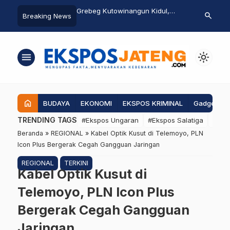
Jateng dan DPD RI
Grebeg Kutowinangun Kidul,
Dikaji Pemko
search
Breaking News
anganan Rob di
Wujud Pelestarian Budaya dan
Makan di Sul
Minta Pembangunan
Penghormatan Sejarah di Salatiga
Warga: Jika 
Wall Dikawal
Batas, Dimint
menu
light_mode
home
BUDAYA
EKONOMI
EKSPOS KRIMINAL
Gadgets
TRENDING TAGS
#Ekspos Ungaran
#Ekspos Salatiga
#Eks
Beranda
»
REGIONAL
»
Kabel Optik Kusut di Telemoyo, PLN
Icon Plus Bergerak Cegah Gangguan Jaringan
REGIONAL
TERKINI
Kabel Optik Kusut di
Telemoyo, PLN Icon Plus
Bergerak Cegah Gangguan
Jaringan