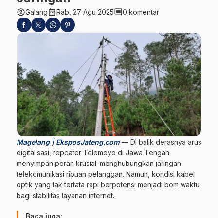
account_circle
calendar_month
comment
Galang
Rab, 27 Agu 2025
0 komentar
Magelang | EksposJateng.com
— Di balik derasnya arus
digitalisasi, repeater Telemoyo di Jawa Tengah
menyimpan peran krusial: menghubungkan jaringan
telekomunikasi ribuan pelanggan. Namun, kondisi kabel
optik yang tak tertata rapi berpotensi menjadi bom waktu
bagi stabilitas layanan internet.
Baca juga: