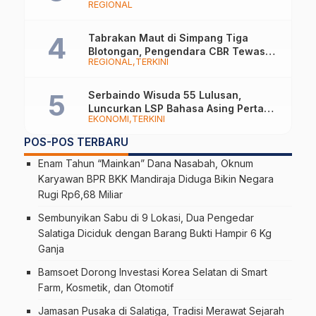
REGIONAL
Tabrakan Maut di Simpang Tiga
Blotongan, Pengendara CBR Tewas
REGIONAL
TERKINI
Usai Dilarikan ke RS
Serbaindo Wisuda 55 Lulusan,
Luncurkan LSP Bahasa Asing Pertama
EKONOMI
TERKINI
di Indonesia
POS-POS TERBARU
Enam Tahun “Mainkan” Dana Nasabah, Oknum
Karyawan BPR BKK Mandiraja Diduga Bikin Negara
Rugi Rp6,68 Miliar
Sembunyikan Sabu di 9 Lokasi, Dua Pengedar
Salatiga Diciduk dengan Barang Bukti Hampir 6 Kg
Ganja
Bamsoet Dorong Investasi Korea Selatan di Smart
Farm, Kosmetik, dan Otomotif
Jamasan Pusaka di Salatiga, Tradisi Merawat Sejarah