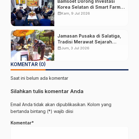
Bamsoet Dorong Investasi
Korea Selatan di Smart Farm,
Kosmetik, dan Otomotif
calendar_month
Kam, 9 Jul 2026
Jamasan Pusaka di Salatiga,
Tradisi Merawat Sejarah
dengan Air dari Tujuh Mata Air
calendar_month
Jum, 3 Jul 2026
KOMENTAR (0)
Saat ini belum ada komentar
Silahkan tulis komentar Anda
Email Anda tidak akan dipublikasikan. Kolom yang
bertanda bintang (*) wajib diisi
Komentar*