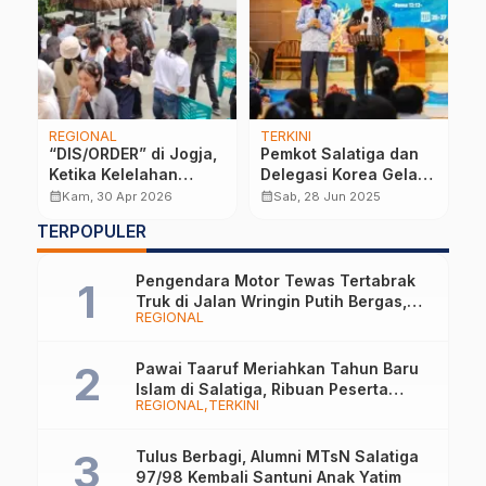
REGIONAL
TERKINI
REGIONAL
TERKINI
T
Kirab Budaya Warnai
Pemuda Salatiga
P
r
Merti Dusun di Tegal
Unjuk Gigi, Robby
R
Ombo: Tradisi Guyub
Apresiasi Jambore
K
calendar_month
calendar_month
calendar_month
Ming, 24 Agu 2025
Sab, 12 Jul 2025
t
Rukun Warga RW 03
Pemuda 2025
P
TERPOPULER
Mblotongan, Sidorejo,
Salatiga
Pengendara Motor Tewas Tertabrak
Truk di Jalan Wringin Putih Bergas,
REGIONAL
Begini Kronologinya
Pawai Taaruf Meriahkan Tahun Baru
Islam di Salatiga, Ribuan Peserta
REGIONAL
TERKINI
Tampilkan Nuansa Religi dan Budaya
Lokal
Tulus Berbagi, Alumni MTsN Salatiga
97/98 Kembali Santuni Anak Yatim