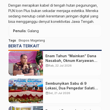
Dengan merapikan kabel di tengah hutan pegunungan,
PLN Icon Plus bukan sekadar menjaga estetika. Mereka
sedang menutup celah kerentanan jaringan digital yang
bisa mengganggu denyut konektivitas Jawa Tengah.
Penulis
: Galang
Tags
Ekspos Magelang
BERITA TERKAIT
Enam Tahun “Mainkan” Dana
Nasabah, Oknum Karyawan
BPR BKK Mandiraja Diduga
calendar_month
Rab, 22 Jul 2026
Bikin Negara Rugi Rp6,68
Miliar
Sembunyikan Sabu di 9
Lokasi, Dua Pengedar Salatiga
Diciduk dengan Barang Bukti
calendar_month
Sel, 21 Jul 2026
Hampir 6 Kg Ganja