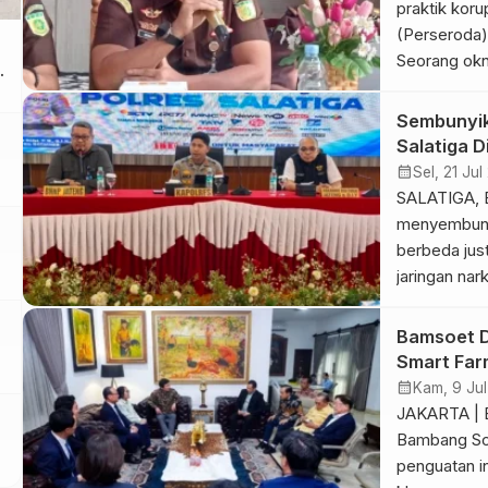
praktik kor
(Perseroda)
Seorang okn
ditetapkan 
melakukan 
Sembunyik
menyebabka
Salatiga D
Rp6,68 milia
6 Kg Ganj
calendar_month
Sel, 21 Ju
menetapkan 
SALATIGA, 
pidana koru
menyembunyi
berbeda jus
jaringan nark
Satresnarko
tersangka b
Bamsoet D
Argomulyo d
Smart Far
Dari pengun
calendar_month
Kam, 9 Ju
barang bukt
JAKARTA | 
Bambang So
penguatan in