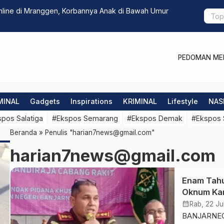
 Online di Mranggen, Korbannya Anak di Bawah Umur
Polres Se
PEDOMAN MED
MINAL
Gadgets
Inspirations
KRIMINAL
Lifestyle
NAS
pos Salatiga
#Ekspos Semarang
#Ekspos Demak
#Ekspos 
Beranda
»
Penulis "harian7news@gmail.com"
harian7news@gmail.com
Enam Tahu
Oknum Kar
Bikin Nega
calendar_month
Rab, 22 Ju
BANJARNEG