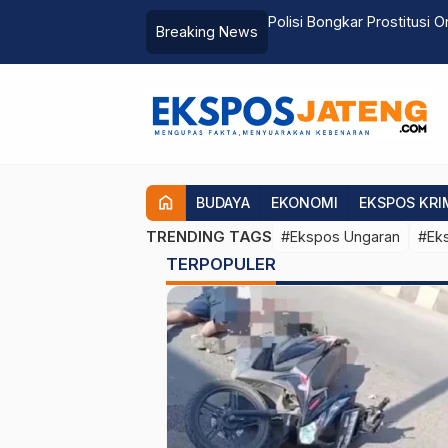
sional Lomba Video Edukasi Polri
Polisi Bongkar Prostitusi
Breaking News
home
BUDAYA
EKONOMI
EKSPOS KRI
TRENDING TAGS
#Ekspos Ungaran
#Eks
TERPOPULER