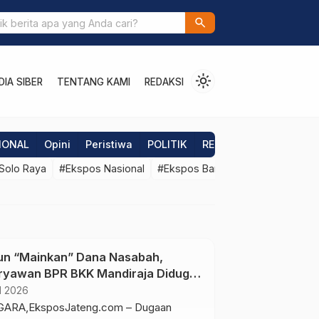
marang Gandeng Ponpes Tanam Jagung Dukung Ketahanan Pangan
search
light_mode
IA SIBER
TENTANG KAMI
REDAKSI
IONAL
Opini
Peristiwa
POLITIK
REGIONAL
Reviews
Solo Raya
#Ekspos Nasional
#Ekspos Banjarnegara
#Ekspos
n “Mainkan” Dana Nasabah,
yawan BPR BKK Mandiraja Diduga
ra Rugi Rp6,68 Miliar
l 2026
ARA,EksposJateng.com – Dugaan