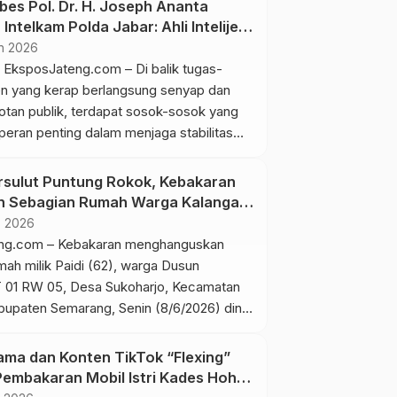
bes Pol. Dr. H. Joseph Ananta
rnegara Iptu Ori Friliansa Utama
 Intelkam Polda Jabar: Ahli Intelijen
dugaan tindak pidana itu terjadi pada
a-Terorisme Berpengalaman
un 2026
 Keempat korban yang masih berstatus
ksposJateng.com – Di balik tugas-
-masing berinisial NAC […]
jen yang kerap berlangsung senyap dan
rotan publik, terdapat sosok-sosok yang
eran penting dalam menjaga stabilitas
gara. Salah satunya adalah Kombes Pol.
h Ananta Pinora, S.I.K., M.Si., perwira
rsulut Puntung Rokok, Kebakaran
lri yang saat ini menjabat sebagai
 Sebagian Rumah Warga Kalangan
elijen dan Keamanan (Dir Intelkam) Polda
n 2026
ng.com – Kebakaran menghanguskan
ah milik Paidi (62), warga Dusun
 01 RW 05, Desa Sukoharjo, Kecamatan
bupaten Semarang, Senin (8/6/2026) dini
ung, api berhasil dipadamkan sebelum
 rumah-rumah lain di sekitarnya.
ma dan Konten TikTok “Flexing”
u pertama kali diketahui oleh Supriyadi,
Pembakaran Mobil Istri Kades Hoho
mpat yang hendak berangkat menyadap