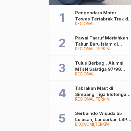
Pengendara Motor
Tewas Tertabrak Truk di
REGIONAL
Jalan Wringin Putih
Bergas, Begini
Kronologinya
Pawai Taaruf Meriahkan
Tahun Baru Islam di
REGIONAL
TERKINI
Salatiga, Ribuan Peserta
Tampilkan Nuansa Religi
dan Budaya Lokal
Tulus Berbagi, Alumni
MTsN Salatiga 97/98
REGIONAL
Kembali Santuni Anak
Yatim
Tabrakan Maut di
Simpang Tiga Blotongan,
REGIONAL
TERKINI
Pengendara CBR Tewas
Usai Dilarikan ke RS
Serbaindo Wisuda 55
Lulusan, Luncurkan LSP
EKONOMI
TERKINI
Bahasa Asing Pertama di