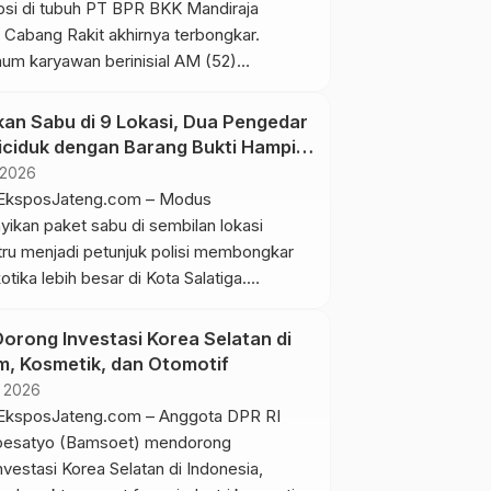
upsi di tubuh PT BPR BKK Mandiraja
 Cabang Rakit akhirnya terbongkar.
um karyawan berinisial AM (52)
sebagai tersangka setelah diduga
penyimpangan selama enam tahun hingga
an Sabu di 9 Lokasi, Dua Pengedar
n kerugian keuangan negara mencapai
iciduk dengan Barang Bukti Hampir
r. Kejaksaan Negeri (Kejari) Banjarnegara
a
l 2026
AM sebagai tersangka dugaan tindak
EksposJateng.com – Modus
psi dalam perkara yang berlangsung […]
kan paket sabu di sembilan lokasi
tru menjadi petunjuk polisi membongkar
otika lebih besar di Kota Salatiga.
ba Polres Salatiga menangkap dua
erinisial FU (37) warga Kecamatan
orong Investasi Korea Selatan di
an CH (25) warga Kecamatan Tingkir.
m, Kosmetik, dan Otomotif
gkapan kasus tersebut, polisi menyita
l 2026
i berupa 2,83 gram sabu dan 5.896,1 […]
EksposJateng.com – Anggota DPR RI
esatyo (Bamsoet) mendorong
vestasi Korea Selatan di Indonesia,