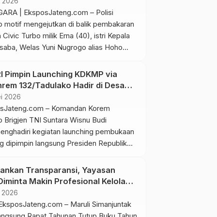
i 2026
an PTPN IX […]
RA | EksposJateng.com – Polisi
motif mengejutkan di balik pembakaran
Civic Turbo milik Erna (40), istri Kepala
aba, Welas Yuni Nugrogo alias Hoho
u berinisial RP (43) disebut menyimpan
adi sekaligus kesal dengan konten media
RI Pimpin Launching KDKMP via
 kades yang dianggap kerap memamerkan
nrem 132/Tadulako Hadir di Desa
Kasus itu terjadi pada Kamis (23/4/2026)
ei 2026
posJateng.com – Komandan Korem
o Brigjen TNI Suntara Wisnu Budi
enghadiri kegiatan launching pembukaan
dipimpin langsung Presiden Republik
rabowo Subianto melalui video
(vicon) di Desa Lolu, Kecamatan Sigi
ankan Transparansi, Yayasan
bupaten Sigi, Sabtu (16/5/2026). Kegiatan
iminta Makin Profesional Kelola
ut dihadiri Pangdam XXIII/Palaka Wira
osial
i 2026
onathan Binsar P. Sianipar, Gubernur
ksposJateng.com – Maruli Simanjuntak
]
ngsung Rapat Tahunan Tutup Buku Tahun