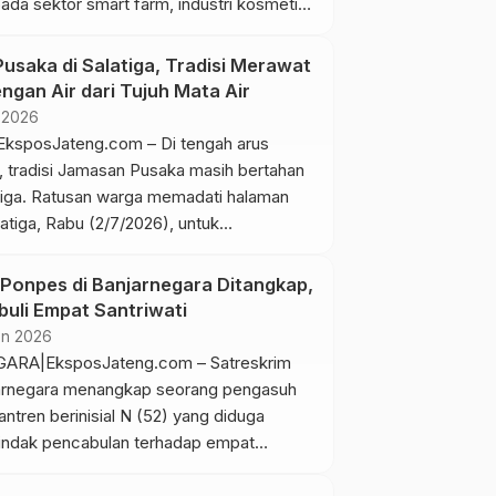
da sektor smart farm, industri kosmetik,
n otomotif. Hal itu disampaikan saat
njungan Wali Kota Gyeongsan, Korea
usaka di Salatiga, Tradisi Merawat
o Hyun-il, bersama delegasi pengusaha di
ngan Air dari Tujuh Mata Air
mis (9/7/2026). Menurut Bamsoet, ketiga
 2026
ebut memiliki prospek besar […]
ksposJateng.com – Di tengah arus
, tradisi Jamasan Pusaka masih bertahan
atiga. Ratusan warga memadati halaman
tiga, Rabu (2/7/2026), untuk
 ritual penyucian benda-benda pusaka
 bagian dari warisan budaya leluhur.
Ponpes di Banjarnegara Ditangkap,
lar di depan Prasasti Batu Tulis
uli Empat Santriwati
 salah satu cagar budaya penting di
un 2026
irab bregada membuka rangkaian […]
RA|EksposJateng.com – Satreskrim
arnegara menangkap seorang pengasuh
tren berinisial N (52) yang diduga
indak pencabulan terhadap empat
di sebuah pondok pesantren di Kecamatan
Kabupaten Banjarnegara. Kasatreskrim