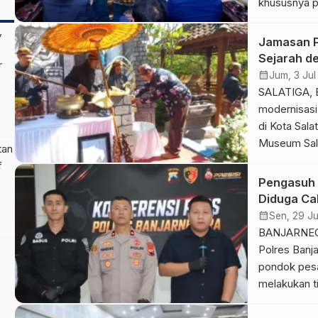
khususnya pa
dan kompone
,
menerima ku
Jamasan P
Selatan, Ch
Sejarah de
r
Jakarta, Ka
calendar_month
Jum, 3 Jul
sektor ters
SALATIGA, E
modernisasi
di Kota Sal
Museum Sala
tan
menyaksikan
f
yang menjadi
Pengasuh 
Prosesi dige
Diduga Cab
Plumpungan,
calendar_month
Sen, 29 J
Salatiga. K
BANJARNEGA
Polres Banj
pondok pesan
melakukan t
santriwati 
Pejawaran, 